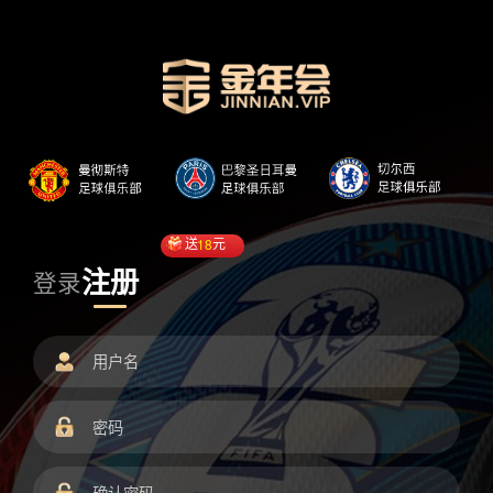
送
18
元
注册
登录