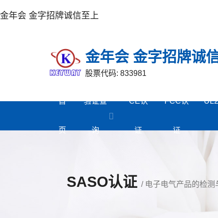
金年会 金字招牌诚信至上
金年会 金字招牌诚
股票代码: 833981
首
验证查
CE认
FCC认
UL
页
询
证
证
SASO认证
/ 电子电气产品的检测