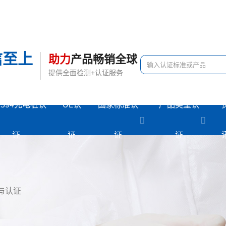
信至上
助力
产品畅销全球
提供全面检测+认证服务
2594充电桩认
UL认
国家标准认
产品类型认
证
证
证
证
与认证