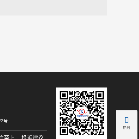

2号
热线
信至上
投诉建议