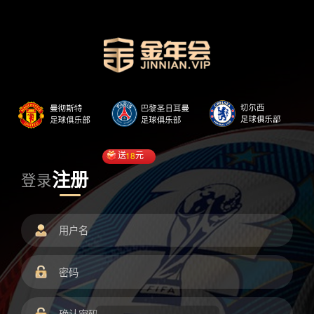
送
18
元
注册
登录