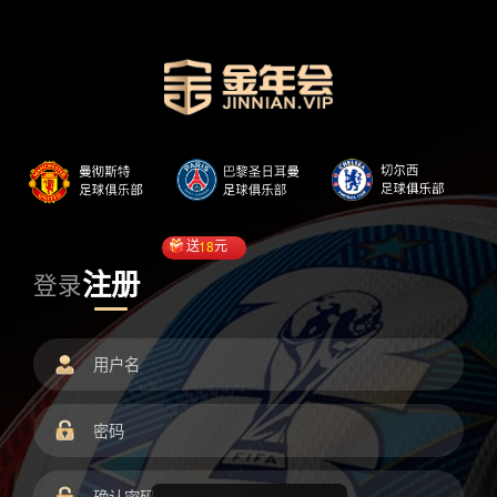
送
18
元
注册
登录