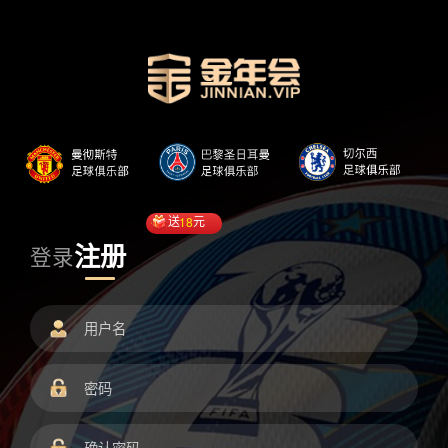
送
18
元
注册
登录